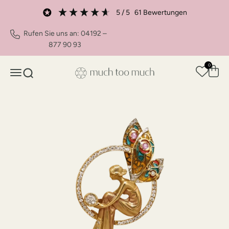
Zum Inhalt springen
5
/ 5
61
Bewertungen
Rufen Sie uns an: 04192 –
877 90 93
0
Waren
Navigationsmenü öffnen
Suche öffnen
much too much Shop