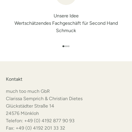
Unsere Idee
Wertschätzendes Fachgeschäft für Second Hand
Schmuck
Gehe zu Element 1
Gehe zu Element 2
Gehe zu Element 3
Gehe zu Element 4
Kontakt
much too much GbR
Clarissa Semprich & Christian Dietes
Glückstädter Straße 14
24576 Mönkloh
Telefon: +49 (0) 4192 877 90 93
Fax: +49 (0) 4192 201 33 32