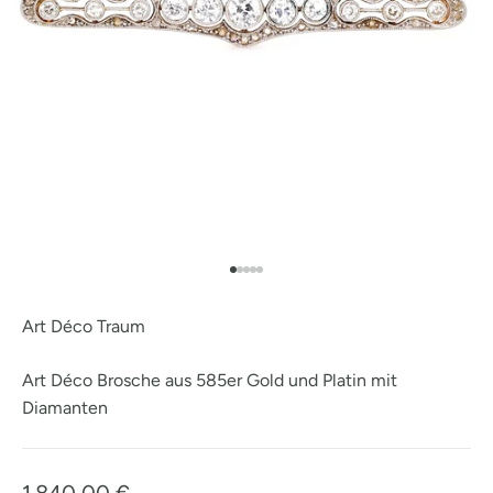
Gehe zu Element 1
Gehe zu Element 2
Gehe zu Element 3
Gehe zu Element
Gehe zu Element
Art Déco Traum
Art Déco Brosche aus 585er Gold und Platin mit
Diamanten