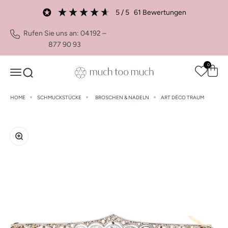
Zum Inhalt springen
5
/ 5
61
Bewertungen
Rufen Sie uns an: 04192 –
877 90 93
0
Waren
Navigationsmenü öffnen
Suche öffnen
much too much Shop
HOME
SCHMUCKSTÜCKE
BROSCHEN & NADELN
ART DÉCO TRAUM
Bild vergrößern