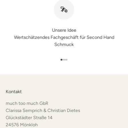
Unsere Idee
Wertschätzendes Fachgeschäft für Second Hand
Schmuck
Gehe zu Element 1
Gehe zu Element 2
Gehe zu Element 3
Gehe zu Element 4
Kontakt
much too much GbR
Clarissa Semprich & Christian Dietes
Glückstädter Straße 14
24576 Mönkloh