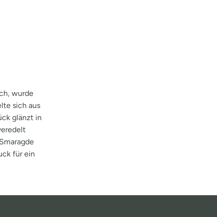
ch, wurde
lte sich aus
ck glänzt in
veredelt
r Smaragde
ck für ein