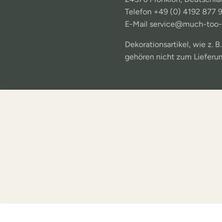
Telefon +49 (0) 4192 877 
E-Mail service@much-too
Dekorationsartikel, wie z. B
gehören nicht zum Lieferu