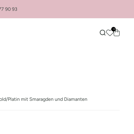
77 90 93
0
Suche öffnen
Warenkor
old/Platin mit Smaragden und Diamanten