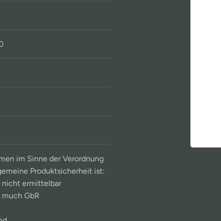
0
men im Sinne der Verordnung
gemeine Produktsicherheit ist:
 nicht ermittelbar
o much GbR
nd