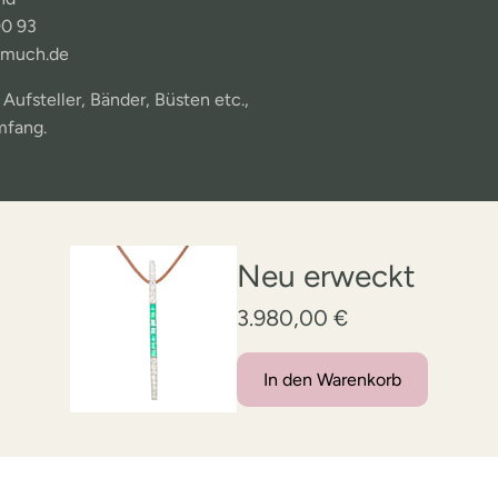
90 93
-much.de
. Aufsteller, Bänder, Büsten etc.,
mfang.
Neu erweckt
3.980,00 €
In den Warenkorb