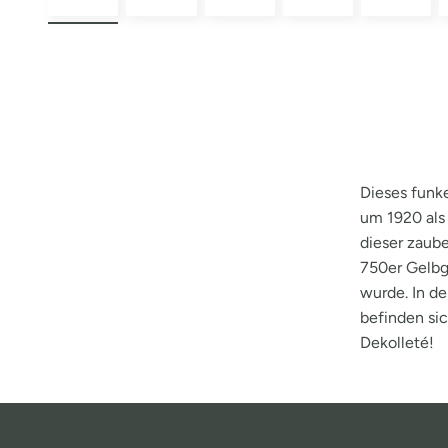
Dieses funk
um 1920 als
dieser zaub
750er Gelbg
wurde. In d
befinden si
Dekolleté!