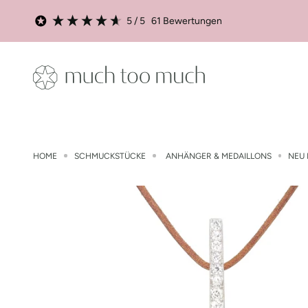
Zum Inhalt springen
5
/ 5
61
Bewertungen
much too much Shop
HOME
SCHMUCKSTÜCKE
ANHÄNGER & MEDAILLONS
NEU