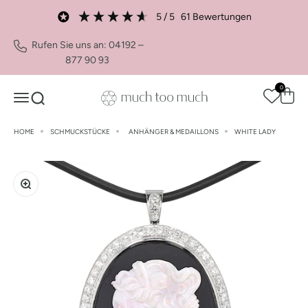
Zum Inhalt springen
5
/ 5
61
Bewertungen
Rufen Sie uns an: 04192 –
877 90 93
0
Waren
Navigationsmenü öffnen
Suche öffnen
much too much Shop
HOME
SCHMUCKSTÜCKE
ANHÄNGER & MEDAILLONS
WHITE LADY
Bild vergrößern