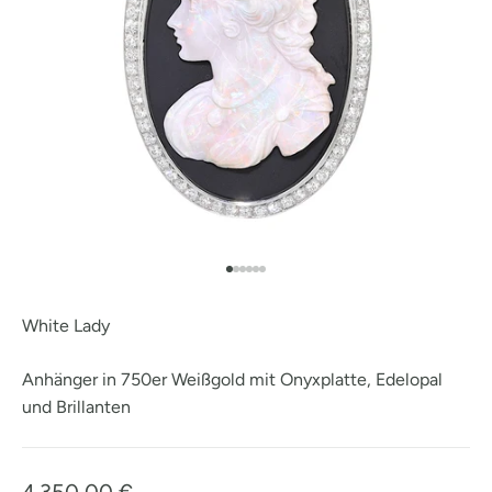
Gehe zu Element 1
Gehe zu Element 2
Gehe zu Element 3
Gehe zu Element 4
Gehe zu Element
Gehe zu Element
White Lady
Anhänger in 750er Weißgold mit Onyxplatte, Edelopal
und Brillanten