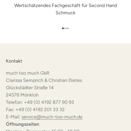
Wertschätzendes Fachgeschäft für Second Hand
Schmuck
Gehe zu Element 1
Gehe zu Element 2
Gehe zu Element 3
Gehe zu Element 4
Kontakt
much too much GbR
Clarissa Semprich & Christian Dietes
Glückstädter Straße 14
24576 Mönkloh
Telefon: +49 (0) 4192 877 90 93
Fax: +49 (0) 4192 201 33 32
E-Mail:
service@much-too-much.de
Öffnungszeiten